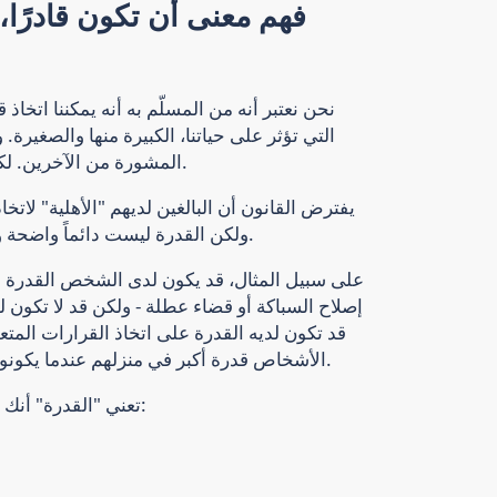
فهم معنى أن تكون قادرًا، 
نحن نعتبر أنه من المسلّم به أنه يمكننا اتخاذ
التي تؤثر على حياتنا، الكبيرة منها والصغيرة. 
المشورة من الآخرين. لكننا نقرر ما إذا كنا سنتبع تلك النصيحة أم لا.
يفترض القانون أن البالغين لديهم "الأهلية" لاتخ
ولكن القدرة ليست دائماً واضحة ومباشرة. فالأهلية هي حالة وقرار محددان.
على سبيل المثال، قد يكون لدى الشخص القدرة على
إصلاح السباكة أو قضاء عطلة - ولكن قد لا تكون لد
قد تكون لديه القدرة على اتخاذ القرارات المت
الأشخاص قدرة أكبر في منزلهم عندما يكونون في محيط مألوف أكثر من البيئة الغريبة.
تعني "القدرة" أنك عندما تتخذ قراراً، فإنك تمتلك القدرة على: