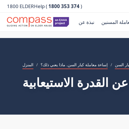
1800 ELDERHelp (
1800 353 374
)
املة المسنين
نبذة عن
ار السن
/
إساءة معاملة كبار السن. ماذا يعني ذلك؟
/
المنزل
ن القدرة الاستيعابية