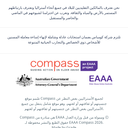
نحن نعترف بالمالكين التقليديين للبلاد في جميع أنحاء أستراليا ونعترف بارتباطهم
المستمر بالأرض والمياه والثقافة. ونعرب عن احترامنا لشيوخهم في الماضي
والحاضر والمستقبل.
تلتزم شركة كومباس بضمان استجابات عادلة وشاملة لإنهاء إساءة معاملة المسنين
للأشخاص ذوي الخصائص والتجارب الحياتية المتنوعة
صُمم موقع Compass لجميع الأستراليين بغض النظر عن
جنسيتهم أو ثقافتهم أو لغتهم، وهو موقع شامل يتنقل بين جميع
الأستراليين بغض النظر عن جنسيتهم أو ثقافتهم أو لغتهم.
Compass هي مبادرة من EAAA وممولة من قبل وزارة العدل Ⓒ
حقوق الطبع والنشر محفوظة لـ EAAA Compass 2026.
Made by
Grade