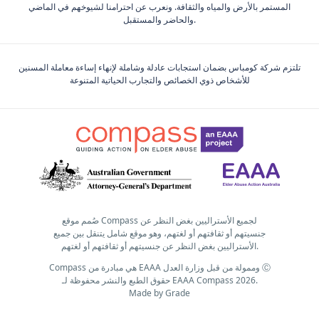
المستمر بالأرض والمياه والثقافة. ونعرب عن احترامنا لشيوخهم في الماضي
والحاضر والمستقبل.
تلتزم شركة كومباس بضمان استجابات عادلة وشاملة لإنهاء إساءة معاملة المسنين
للأشخاص ذوي الخصائص والتجارب الحياتية المتنوعة
صُمم موقع Compass لجميع الأستراليين بغض النظر عن
جنسيتهم أو ثقافتهم أو لغتهم، وهو موقع شامل يتنقل بين جميع
الأستراليين بغض النظر عن جنسيتهم أو ثقافتهم أو لغتهم.
Compass هي مبادرة من EAAA وممولة من قبل وزارة العدل Ⓒ
حقوق الطبع والنشر محفوظة لـ EAAA Compass 2026.
Made by
Grade